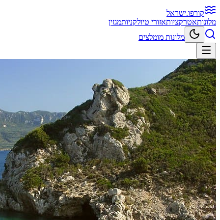
קורפו
.ישראל
מלונות
אטרקציות
אזורי טיול
קניות
מגזין
מלונות מומלצים