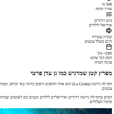
500 מ׳
אורך החוף
מים רדודים
אידיאלי לילדים
שונית עשירה
דגים בשלל צבעים
ספט׳–נוב׳
הזמן הכי שקט
פנינה חבויה
מפרץ קטן
שמרגיש כמו גן עדן פרטי
חוף לה גרוטה (La Grotta) הוא אחד החופים היפים ביותר באי קורפו, וממוקם בחוף הדרום-מזרחי של האי, ליד
צבעים.
המים בחוף לה גרוטה רדודים ואידיאליים לילדים קטנים וגם לאנשים שמתקש
ומימיו הצלולים.