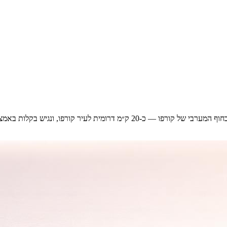
אגיוס גורדיוס (Agios Gordios) הוא אתר נופש מקסים על החוף, הממוקם בחוף המערב