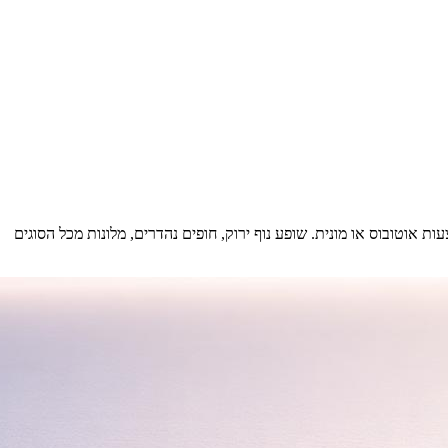
י של קורפו — כ-20 ק״מ דרומית לעיר קורפו, ונגיש בקלות באמצעות אוטובוס או מונית. שופע נוף ירוק, חופים נהדרים, מלונות מכל הסוגים