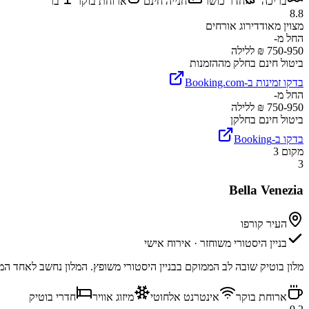
בריכה
חדר כושר
חנייה חינם
ארוחת בוקר
בר
8.8
מצוין מאוד
דירוג אורחים
החל מ-
750-950 ₪ ללילה
ביטול חינם בחלק מההזמנות
בדקו זמינות ב-Booking.com
החל מ-
750-950 ₪ ללילה
ביטול חינם בחלקן
בדקו ב-Booking
מקום
3
3
Bella Venezia
העיר קורפו
בניין היסטורי משוחזר · אירוח אישי
מלון בוטיק שובה לב הממוקם בבניין היסטורי משופץ. המלון נחשב לאחד המ
ארוחת בוקר
אינטרנט אלחוטי
מיזוג אוויר
חדרי בוטיק