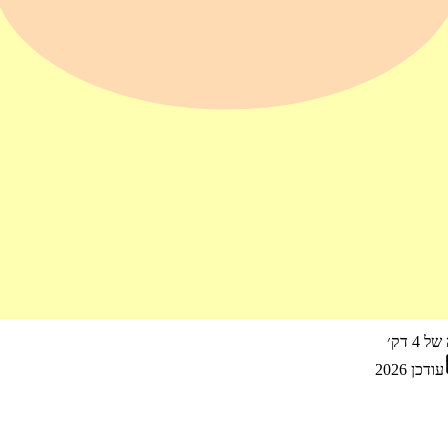
 של
4
דק׳
עודכן
2026