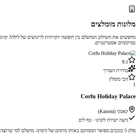
מלונות מומלצים
מחפשים את השילוב המושלם בין חופשה יוקרתית לריגושים של לילה? קזינו 
במיקומים אסטרטגיים.
9.1
בחירת העורך
הכי מומלץ
1
Corfu Holiday Palace
קאנוני (Kanoni)
גישה ישירה לקזינו · נוף לים
מלון 5 כוכבים מפואר הממוקם באותו מתחם של הקזינו. מושלם למי שרוצה להיות במרכז העניינים עם נוף פנורמי לים התיכון ומתקני ספא ברמה הגבוהה ביותר.