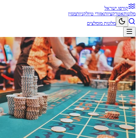
קורפו
.ישראל
מלונות
אטרקציות
אזורי טיול
קניות
מגזין
מלונות מומלצים