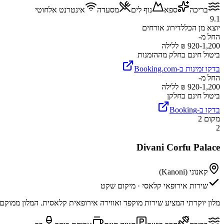
בריכה
ספא
נוף לים
מסעדה
אינטרנט אלחוטי
9.1
יוצא מן הכלל
דירוג אורחים
החל מ-
920-1,200 ₪ ללילה
ביטול חינם בחלק מההזמנות
בדקו זמינות ב-Booking.com
החל מ-
920-1,200 ₪ ללילה
ביטול חינם בחלקן
בדקו ב-Booking
מקום
2
2
Divani Corfu Palace
קאנוני (Kanoni)
שירות אירופאי קלאסי · מיקום שקט
מלון יוקרתי המציע שירות מוקפד ואווירה אירופאית קלאסית. המלון ממוקם